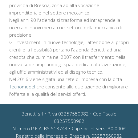
provincia di Brescia, zona ad alta vocazione
imprenditoriale nel settore meccanico.
Negli anni 90 l'azienda si trasforma ed intraprende la
ricerca di nuovi mercati nel settore della meccanica di
precisione.
Gli investimenti in nuove tecnologie, l'attenzione ai propri
clienti e la flessibilità portano l'azienda Benetti ad una
crescita che culmina nel 2007 con il trasferimento nella
nuova sede ampliando gli spazi dedicati alla lavorazione,
agli uffici amministrativi ed al disegno tecnico.
Nel 2016 viene siglata una rete di impresa con la ditta
Tecnomodel
che consente alle due aziende di migliorare
l'offerta e la qualità dei servizi offerti.
Benetti srl • P.Iva 03257550982 • Cod.Fiscale
03257550982
Numero R.E.A. BS 518743 • Cap.soc.int.vers. 30.000€
Registro delle imprese di Brescia n. 03257550982